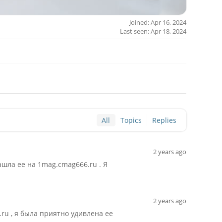
Joined: Apr 16, 2024
Last seen: Apr 18, 2024
All
Topics
Replies
2 years ago
шла ее на 1mag.cmag666.ru . Я
2 years ago
ru , я была приятно удивлена ее