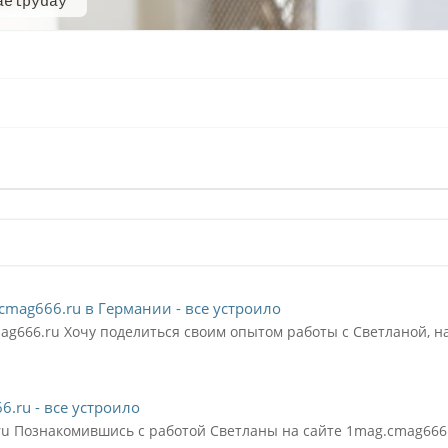
aelpyday
cmag666.ru в Германии - все устроило
ag666.ru Хочу поделиться своим опытом работы с Светланой, на
6.ru - все устроило
ru Познакомившись с работой Светланы на сайте 1mag.cmag666.