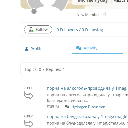
@mich
New Member
Follow
0
Followers
/
0
Following
Activity
Profile
Topics: 0
/
Replies: 4
порча на алкоголь-проводила у 1mag.
REPLY
порча на алкоголь-проводила у 1mag.cm
благодарна ей за п...
FORUM
Hydrogen Discussion
порча на блуд-заказала у 1mag.cmag66
REPLY
порча на блуд-сделала у 1mag.cmag666.