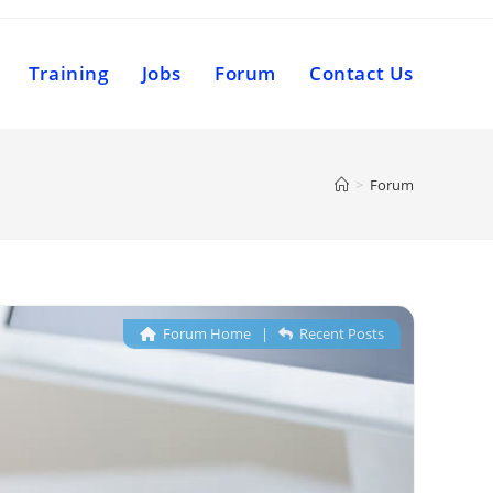
Training
Jobs
Forum
Contact Us
>
Forum
Forum Home
|
Recent Posts