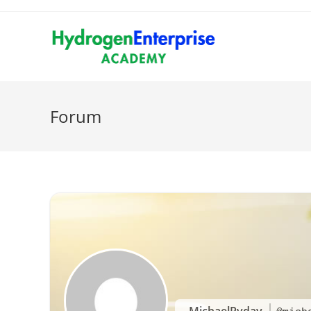
Forum
MichaelPyday