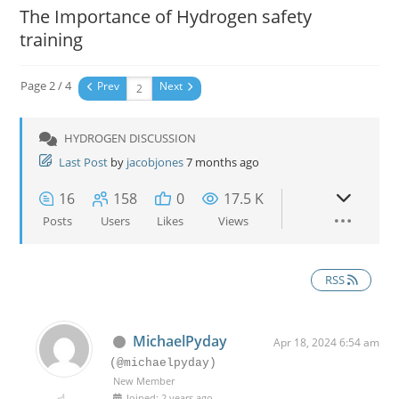
The Importance of Hydrogen safety
training
Page 2 / 4
Prev
Next
HYDROGEN DISCUSSION
Last Post
by
jacobjones
7 months ago
16
158
0
17.5 K
Posts
Users
Likes
Views
RSS
MichaelPyday
Apr 18, 2024 6:54 am
(@michaelpyday)
New Member
Joined: 2 years ago