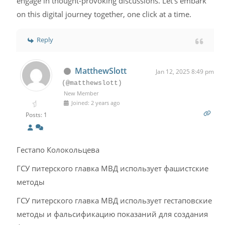
engage in thought-provoking discussions. Let's embark
on this digital journey together, one click at a time.
Reply
MatthewSlott
Jan 12, 2025 8:49 pm
(@matthewslott)
New Member
Joined: 2 years ago
Posts: 1
Гестапо Колокольцева
ГСУ питерского главка МВД использует фашистские
методы
ГСУ питерского главка МВД использует гестаповские
методы и фальсификацию показаний для создания